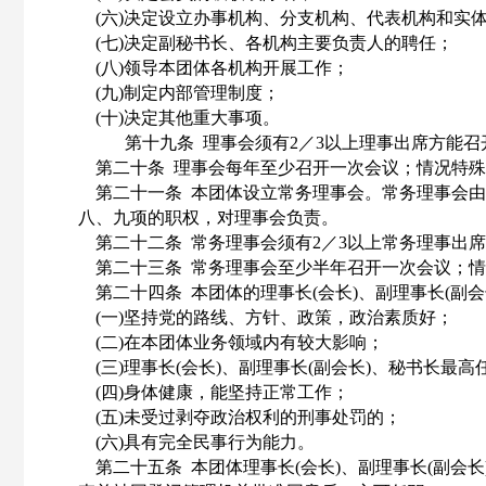
(六)决定设立办事机构、分支机构、代表机构和实
(七)决定副秘书长、各机构主要负责人的聘任；
(八)领导本团体各机构开展工作；
(九)制定内部管理制度；
(十)决定其他重大事项。
第十九条
理事会须有
2／3以上理事出席方能
第二十条
理事会每年至少召开一次会议；情况特殊
第二十一条
本团体设立常务理事会。常务理事会由
八、九项的职权，对理事会负责。
第二十二条
常务理事会须有
2／3以上常务理事出
第二十三条
常务理事会至少半年召开一次会议；情
第二十四条
本团体的理事长
(会长)、副理事长(副
(一)坚持党的路线、方针、政策，政治素质好；
(二)在本团体业务领域内有较大影响；
(三)理事长(会长)、副理事长(副会长)、秘书长最
(四)身体健康，能坚持正常工作；
(五)未受过剥夺政治权利的刑事处罚的；
(六)具有完全民事行为能力。
第二十五条
本团体理事长
(会长)、副理事长(副