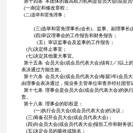
第十四条
本团体的最高权力机构是会员大会
(或会
(一)制定和修改章程；
(二)选举和罢免理事；
(三)选举和罢免理事长(会长)、监事、副理事长(
(四)审议理事会的工作报告和财务报告；
（五）审议监事会及监事的工作报告；
(六)决定终止事宜；
(七)决定其他重大事宜。
第十五条
会员大会
(或会员代表大会)须有2／3以上
表决通过方能生效。
第十六条
会员大会
(或会员代表大会)每届5年(会
由理事会表决通过，报业务主管单位审查并经社团登
第十七条
理事会是会员大会
(或会员代表大会)的执
责。
第十八条
理事会的职权是：
(一)执行会员大会(或会员代表大会)的决
(三)筹备召开会员大会(或会员代表大会)；
(四)向会员大会(或会员代表大会)报告工作和财务状
(五)决定会员的吸收或除名；