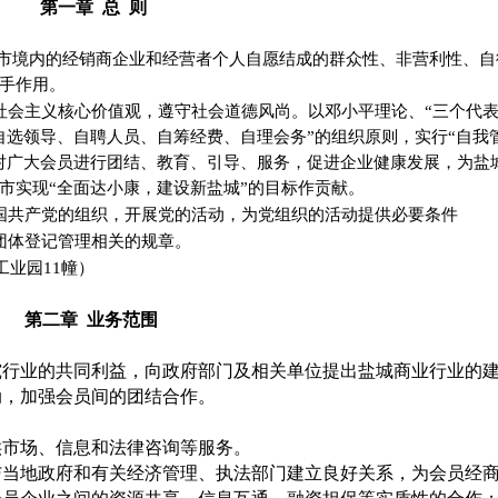
第一章
总
则
市境内的经销商企业和经营者个人自愿结成的群众性、非营利性、自
手作用。
社会主义核心价值观，遵守社会道德风尚。以邓小平理论
、
“
三个代表
自选领导、自聘人员、自筹经费、自理会务”的组织原则，实行“自我
对广大会员进行团结、教育、引导、服务，促进企业健康发展，为盐
市实现“全面达小康，建设新
盐城
”
的目标作贡献。
国共产党的组织，开展党的活动，为党组织的活动提供必要条件
团体登记管理相关的规章。
工业园11幢）
第二章
业务范围
究行业的共同利益，向政府部门及相关单位提出盐城商业行业的
动，加强会员间的团结合作。
供市场、信息和法律咨询等服务。
与当地政府和有关经济管理、执法部门建立良好关系，为会员经