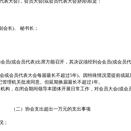
员代表大会)，会员大会(或会员代表大会)的职权是：
副会长)、 秘书长；
的会员(或会员代表)出席方能召开，其决议须经到会会员(或会员代
员大会或会员代表大会每届最长不超过5年)。因特殊情况需提前或
记管理机关批准同意。但延期换届最长不超过1年。
行机构，在闭会期间领导本团体开展日常工作，对会员大会(或会
议； （二）协会支出超出一万元的支出事项
况；