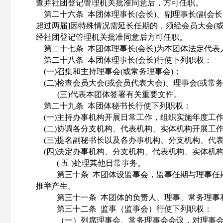
查并社团登记管理机关批准同意后，方可任职。
第二十六条
本团体理事长
(会长)、副理事长(副会
超过两届]因特殊情况需延长任期的，须经会员大会(或
经社团登记管理机关批准同意后方可任职。
第二十七条
本团体理事长
(会长)为本团体法定代
第二十八条
本团体理事长
(会长)行使下列职权：
(一)召集和主持理事会(或常务理事会)；
(二)检查会员大会(或会员代表大会)、理事会(或常
(三)代表本团体签署有关重要文件。
第二十九条
本团体秘书长行使下列职权：
(一)主持办事机构开展日常工作，组织实施年度工
(二)协调各分支机构、代表机构、实体机构开展
(三)提名副秘书长以及各办事机构、分支机构、
(四)决定办事机构、分支机构、代表机构、实体
( 五 )处理其他日常事务。
第三十条
本团体设监事会，监事任期与理事任
推举产生。
第三十一条
本团体的负责人、理事、常务理事
第三十二条
监事（监事会）行使下列职权：
（一）列席理事会、常务理事会会议，对理事