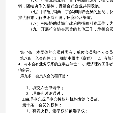
（六）本着互惠互利、合作共赢的原则，推动
弱，团结协作的精神，促进会员企业共同发展。
（七）团结供销商，了解和听取会员的意见，
排忧解难，解决矛盾纠纷，拓宽经营渠道。
（八）积极协助盐城市政府的招商引资工作，
（九）开展符合协会宗旨的其他工作，承担会
第七条 本团体的会员种类有：单位会员和个人会员
第八条 入会条件：
1、拥护本团体《章程》；2、有
4、与本会有业务联系的企事业单位；5、经济理论工作
纳会费。
第九条 会员入会的程序是：
1、填交入会申请书；
2、理事会讨论通过；
3.由理事会或理事会授权的机构发给会员证。
第十条 会员的权利：
1、有表决权、选举权和被选举权；